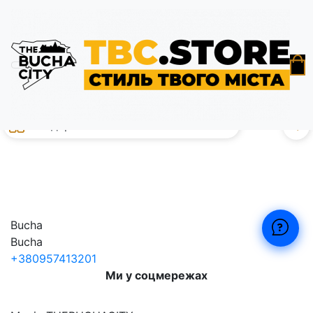
Підтримка ЗСУ
без с
0
Bucha
Bucha
+380957413201
Ми у соцмережах