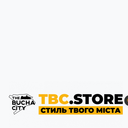
Гуді
Гуді
Зустрічайте нову колекцію худі, що створена спеціально для енергійної м
стануть незамінним елементом вашого щоденного образу. Чи то прогулянк
історичного вокзалу та Церкви Святого Андрія Первозванного до гордого 
дозволяють вам носити її з гордістю. Обирайте худі, що найкраще відобр
Bucha
Bucha
+380957413201