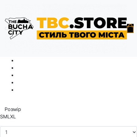
Головна
Гуді
Гуді чорний «Bucha 1901» S | M | L | XL,
80% бавовна, 20% поліестр
Розмір
S
M
L
XL