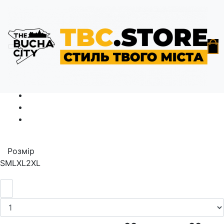
Головна
Футболки
Футболка "Місто незламних", БІЛА
Розмір
S
M
L
XL
2XL