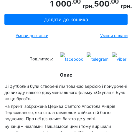
.00
.00
1 000
500
грн.
грн.
Додати до кошика
Умови доставки
Умови оплати
Поділитись:
Опис
Ці футболки були створені лімітованою версією і приурочені
до виходу нашого документального фільму «Окупація Бучі:
як це було?».
На принті зображена Церква Святого Апостола Андрія
Первозваного, яка стала символом стійкості й болю
водночас. Про неї дізналися багато де у світі.
Бучанці – незламні! Пишаємося цим і тому вирішили