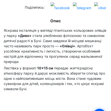
Поділитись:
Опис
Яскрава інсталяція у вигляді гігантських кольорових олівців
у парку
«Диво»
стала улюбленою фотозоною та символом
дитячої радості в Бучі. Саме завдяки їй місцеві мешканці
часто називають парк просто —
«Олівці»
. Артоб’єкт
уособлює креативність і легкість, створюючи особливий
настрій для відпочинку та прогулянок серед мальовничої
природи.
Листівка у форматі
10×15 см
передає життєрадісну
атмосферу парку й дарує можливість зберегти спогад про
одне з найпозитивніших місць міста. Вона стане чудовим
сувеніром для дітей, колекціонерів і тих, хто цінує яскраві
символи Бучі.